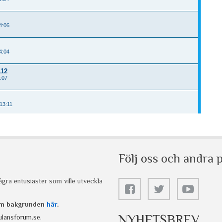
Följ oss och andra p
gra entusiaster som ville utveckla
 om bakgrunden
här
.
NYHETSBREV
lansforum.se
.