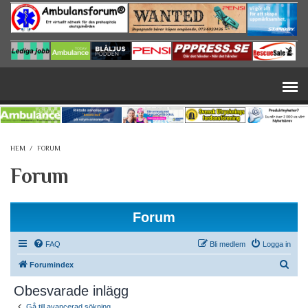
Hoppa till huvudinnehåll
HEM
/
FORUM
Forum