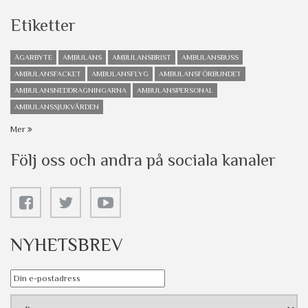
Etiketter
ÄGARBYTE
AMBULANS
AMBULANSBRIST
AMBULANSBUSS
AMBULANSFACKET
AMBULANSFLYG
AMBULANSFÖRBUNDET
AMBULANSNEDDRAGNINGARNA
AMBULANSPERSONAL
AMBULANSSJUKVÅRDEN
Mer
Följ oss och andra på sociala kanaler
NYHETSBREV