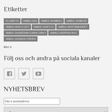
Etiketter
ÄGARBYTE
AMBULANS
AMBULANSBRIST
AMBULANSBUSS
AMBULANSFACKET
AMBULANSFLYG
AMBULANSFÖRBUNDET
AMBULANSNEDDRAGNINGARNA
AMBULANSPERSONAL
AMBULANSSJUKVÅRDEN
Mer
Följ oss och andra på sociala kanaler
NYHETSBREV