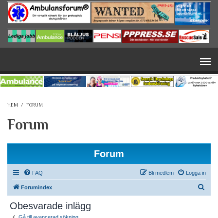
Hoppa till huvudinnehåll
HEM
/
FORUM
Forum