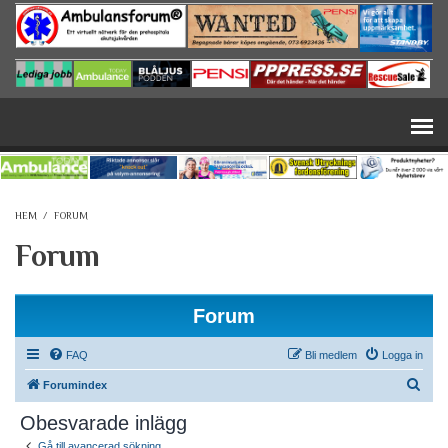
Hoppa till huvudinnehåll
HEM
/
FORUM
Forum