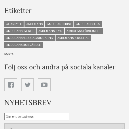
Etiketter
ÄGARBYTE
AMBULANS
AMBULANSBRIST
AMBULANSBUSS
AMBULANSFACKET
AMBULANSFLYG
AMBULANSFÖRBUNDET
AMBULANSNEDDRAGNINGARNA
AMBULANSPERSONAL
AMBULANSSJUKVÅRDEN
Mer
Följ oss och andra på sociala kanaler
NYHETSBREV