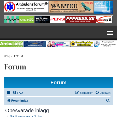
Hoppa till huvudinnehåll
HEM
/
FORUM
Forum