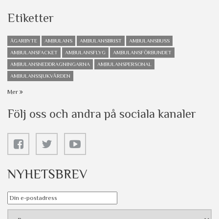
Etiketter
ÄGARBYTE
AMBULANS
AMBULANSBRIST
AMBULANSBUSS
AMBULANSFACKET
AMBULANSFLYG
AMBULANSFÖRBUNDET
AMBULANSNEDDRAGNINGARNA
AMBULANSPERSONAL
AMBULANSSJUKVÅRDEN
Mer
Följ oss och andra på sociala kanaler
NYHETSBREV