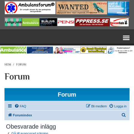
Hoppa till huvudinnehåll
HEM
/
FORUM
Forum