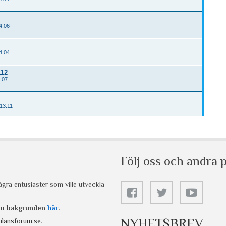
Följ oss och andra p
gra entusiaster som ville utveckla
 om bakgrunden
här
.
NYHETSBREV
lansforum.se
.