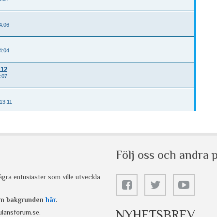
Följ oss och andra p
gra entusiaster som ville utveckla
 om bakgrunden
här
.
NYHETSBREV
lansforum.se
.