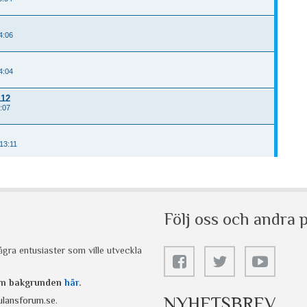
Följ oss och andra p
gra entusiaster som ville utveckla
 om bakgrunden
här
.
NYHETSBREV
lansforum.se
.