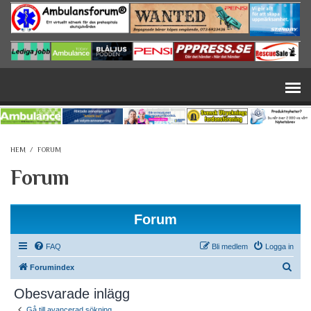
Hoppa till huvudinnehåll
HEM
/
FORUM
Forum