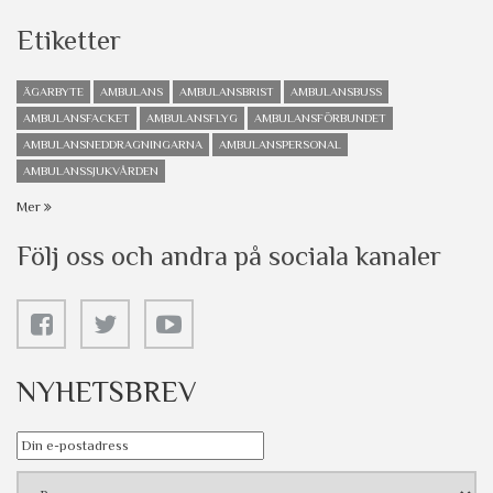
Etiketter
ÄGARBYTE
AMBULANS
AMBULANSBRIST
AMBULANSBUSS
AMBULANSFACKET
AMBULANSFLYG
AMBULANSFÖRBUNDET
AMBULANSNEDDRAGNINGARNA
AMBULANSPERSONAL
AMBULANSSJUKVÅRDEN
Mer
Följ oss och andra på sociala kanaler
NYHETSBREV