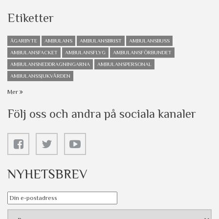
Etiketter
ÄGARBYTE
AMBULANS
AMBULANSBRIST
AMBULANSBUSS
AMBULANSFACKET
AMBULANSFLYG
AMBULANSFÖRBUNDET
AMBULANSNEDDRAGNINGARNA
AMBULANSPERSONAL
AMBULANSSJUKVÅRDEN
Mer
Följ oss och andra på sociala kanaler
NYHETSBREV