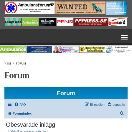
Hoppa till huvudinnehåll
HEM
/
FORUM
Forum