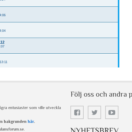
Följ oss och andra p
gra entusiaster som ville utveckla
 om bakgrunden
här
.
NYHETSBREV
lansforum.se
.