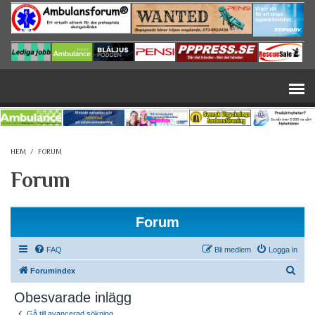
Hoppa till huvudinnehåll
HEM
/
FORUM
Forum