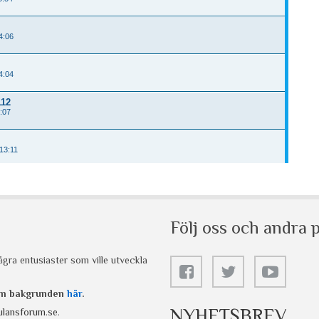
Följ oss och andra p
gra entusiaster som ville utveckla
 om bakgrunden
här
.
NYHETSBREV
lansforum.se
.