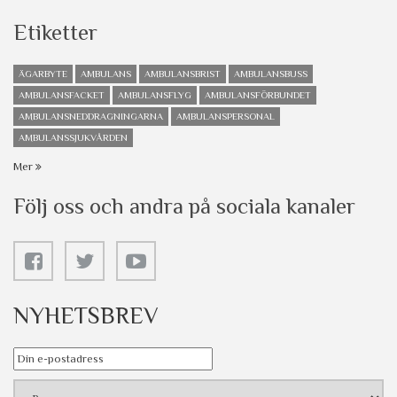
Etiketter
ÄGARBYTE
AMBULANS
AMBULANSBRIST
AMBULANSBUSS
AMBULANSFACKET
AMBULANSFLYG
AMBULANSFÖRBUNDET
AMBULANSNEDDRAGNINGARNA
AMBULANSPERSONAL
AMBULANSSJUKVÅRDEN
Mer
Följ oss och andra på sociala kanaler
NYHETSBREV