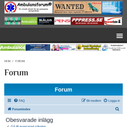
Hoppa till huvudinnehåll
HEM
/
FORUM
Forum