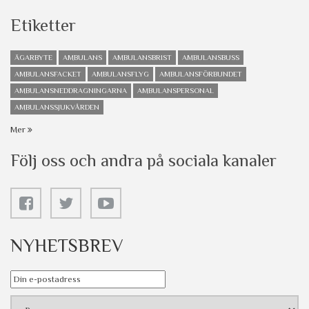
Etiketter
ÄGARBYTE
AMBULANS
AMBULANSBRIST
AMBULANSBUSS
AMBULANSFACKET
AMBULANSFLYG
AMBULANSFÖRBUNDET
AMBULANSNEDDRAGNINGARNA
AMBULANSPERSONAL
AMBULANSSJUKVÅRDEN
Mer
Följ oss och andra på sociala kanaler
NYHETSBREV