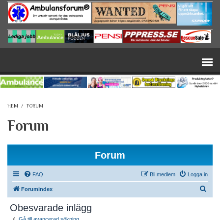
Hoppa till huvudinnehåll
HEM
/
FORUM
Forum