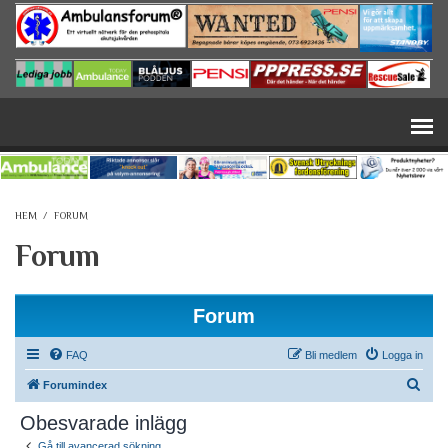
Hoppa till huvudinnehåll
HEM
/
FORUM
Forum