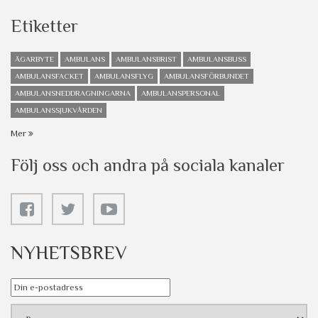
Etiketter
ÄGARBYTE
AMBULANS
AMBULANSBRIST
AMBULANSBUSS
AMBULANSFACKET
AMBULANSFLYG
AMBULANSFÖRBUNDET
AMBULANSNEDDRAGNINGARNA
AMBULANSPERSONAL
AMBULANSSJUKVÅRDEN
Mer
Följ oss och andra på sociala kanaler
NYHETSBREV