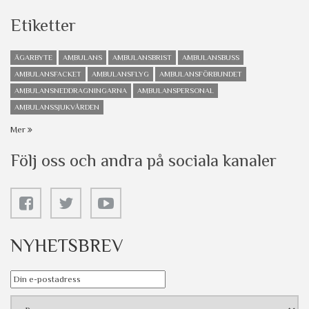
Etiketter
ÄGARBYTE
AMBULANS
AMBULANSBRIST
AMBULANSBUSS
AMBULANSFACKET
AMBULANSFLYG
AMBULANSFÖRBUNDET
AMBULANSNEDDRAGNINGARNA
AMBULANSPERSONAL
AMBULANSSJUKVÅRDEN
Mer
Följ oss och andra på sociala kanaler
NYHETSBREV