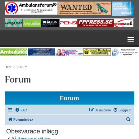
Hoppa till huvudinnehåll
HEM
/
FORUM
Forum