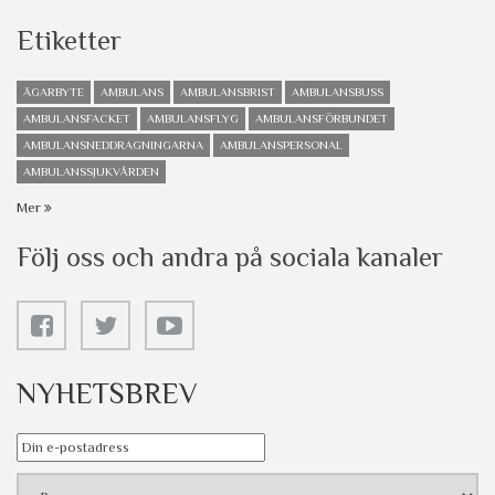
Etiketter
ÄGARBYTE
AMBULANS
AMBULANSBRIST
AMBULANSBUSS
AMBULANSFACKET
AMBULANSFLYG
AMBULANSFÖRBUNDET
AMBULANSNEDDRAGNINGARNA
AMBULANSPERSONAL
AMBULANSSJUKVÅRDEN
Mer
Följ oss och andra på sociala kanaler
NYHETSBREV