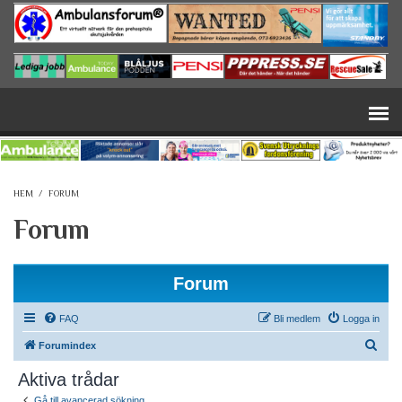
Hoppa till huvudinnehåll
HEM
/
FORUM
Forum