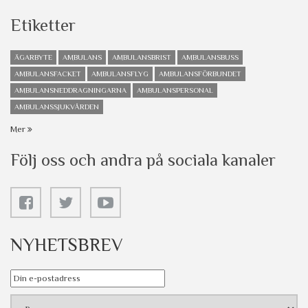
Etiketter
ÄGARBYTE
AMBULANS
AMBULANSBRIST
AMBULANSBUSS
AMBULANSFACKET
AMBULANSFLYG
AMBULANSFÖRBUNDET
AMBULANSNEDDRAGNINGARNA
AMBULANSPERSONAL
AMBULANSSJUKVÅRDEN
Mer
Följ oss och andra på sociala kanaler
NYHETSBREV