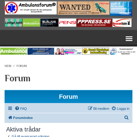
Hoppa till huvudinnehåll
HEM
/
FORUM
Forum