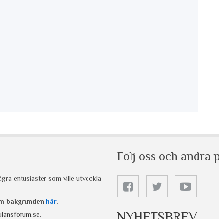
Följ oss och andra p
gra entusiaster som ville utveckla
 om bakgrunden
här
.
NYHETSBREV
lansforum.se
.