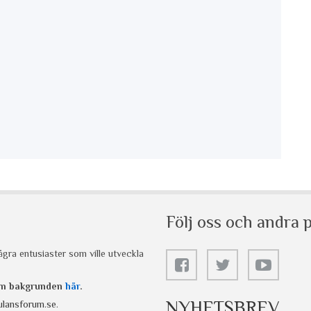
Följ oss och andra p
gra entusiaster som ville utveckla
 om bakgrunden
här
.
NYHETSBREV
lansforum.se
.