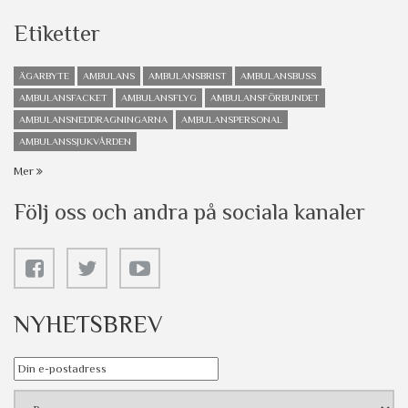
Etiketter
ÄGARBYTE
AMBULANS
AMBULANSBRIST
AMBULANSBUSS
AMBULANSFACKET
AMBULANSFLYG
AMBULANSFÖRBUNDET
AMBULANSNEDDRAGNINGARNA
AMBULANSPERSONAL
AMBULANSSJUKVÅRDEN
Mer
Följ oss och andra på sociala kanaler
NYHETSBREV