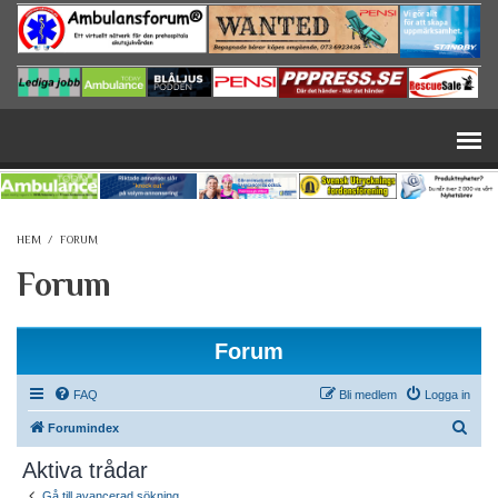
Hoppa till huvudinnehåll
HEM
/
FORUM
Forum