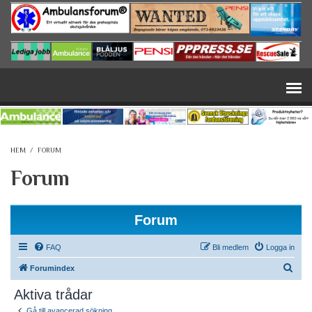
Hoppa till huvudinnehåll
HEM
/
FORUM
Forum