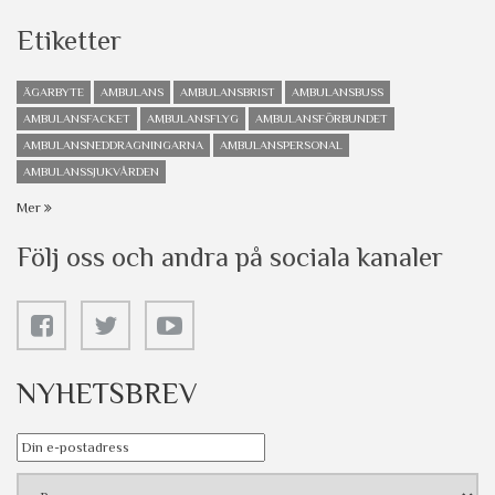
Etiketter
ÄGARBYTE
AMBULANS
AMBULANSBRIST
AMBULANSBUSS
AMBULANSFACKET
AMBULANSFLYG
AMBULANSFÖRBUNDET
AMBULANSNEDDRAGNINGARNA
AMBULANSPERSONAL
AMBULANSSJUKVÅRDEN
Mer
Följ oss och andra på sociala kanaler
NYHETSBREV