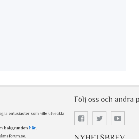
Följ oss och andra p
gra entusiaster som ville utveckla
 om bakgrunden
här
.
NYHETSBREV
lansforum.se
.