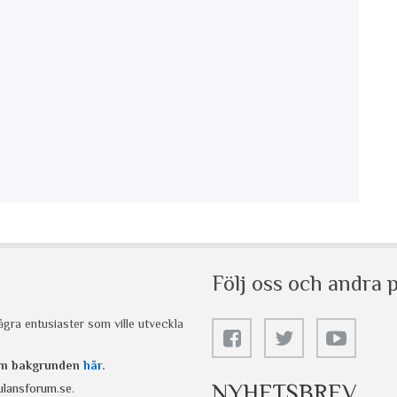
Följ oss och andra p
gra entusiaster som ville utveckla
 om bakgrunden
här
.
NYHETSBREV
lansforum.se
.