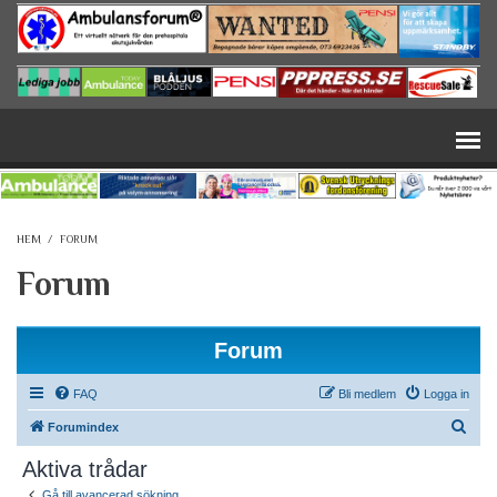
Hoppa till huvudinnehåll
HEM
/
FORUM
Forum