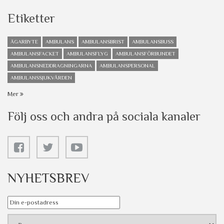
Etiketter
ÄGARBYTE
AMBULANS
AMBULANSBRIST
AMBULANSBUSS
AMBULANSFACKET
AMBULANSFLYG
AMBULANSFÖRBUNDET
AMBULANSNEDDRAGNINGARNA
AMBULANSPERSONAL
AMBULANSSJUKVÅRDEN
Mer
Följ oss och andra på sociala kanaler
NYHETSBREV