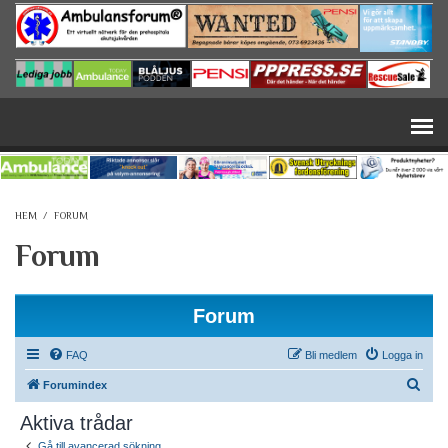
Hoppa till huvudinnehåll
HEM
/
FORUM
Forum