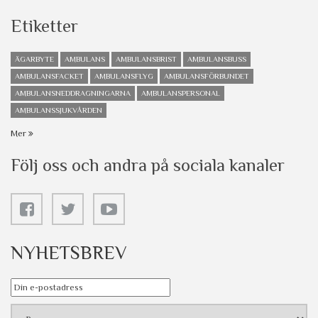
Etiketter
ÄGARBYTE
AMBULANS
AMBULANSBRIST
AMBULANSBUSS
AMBULANSFACKET
AMBULANSFLYG
AMBULANSFÖRBUNDET
AMBULANSNEDDRAGNINGARNA
AMBULANSPERSONAL
AMBULANSSJUKVÅRDEN
Mer
Följ oss och andra på sociala kanaler
NYHETSBREV