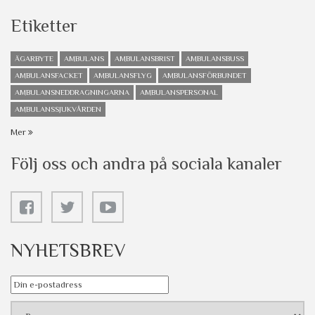
Etiketter
ÄGARBYTE
AMBULANS
AMBULANSBRIST
AMBULANSBUSS
AMBULANSFACKET
AMBULANSFLYG
AMBULANSFÖRBUNDET
AMBULANSNEDDRAGNINGARNA
AMBULANSPERSONAL
AMBULANSSJUKVÅRDEN
Mer
Följ oss och andra på sociala kanaler
NYHETSBREV