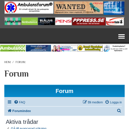
Hoppa till huvudinnehåll
HEM
/
FORUM
Forum