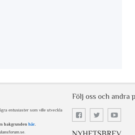
Följ oss och andra p
gra entusiaster som ville utveckla
 om bakgrunden
här
.
NYHETSBREV
lansforum.se
.