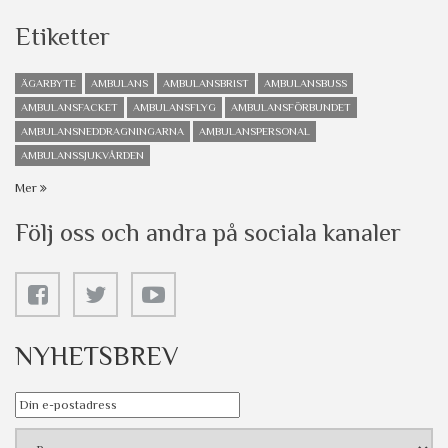
Etiketter
ÄGARBYTE
AMBULANS
AMBULANSBRIST
AMBULANSBUSS
AMBULANSFACKET
AMBULANSFLYG
AMBULANSFÖRBUNDET
AMBULANSNEDDRAGNINGARNA
AMBULANSPERSONAL
AMBULANSSJUKVÅRDEN
Mer
Följ oss och andra på sociala kanaler
NYHETSBREV