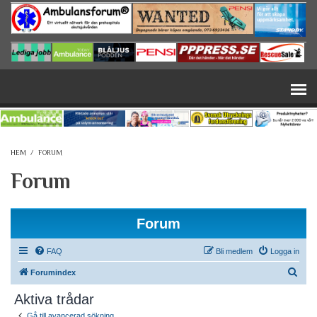
Hoppa till huvudinnehåll
HEM
/
FORUM
Forum