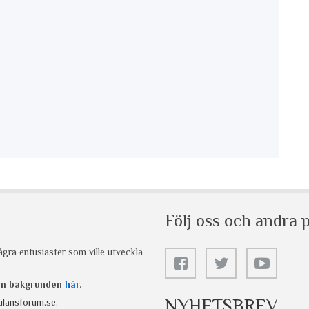
Följ oss och andra p
gra entusiaster som ville utveckla
 om bakgrunden
här
.
NYHETSBREV
lansforum.se
.