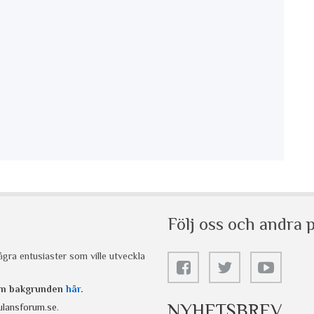
Följ oss och andra p
gra entusiaster som ville utveckla
 om bakgrunden
här
.
NYHETSBREV
lansforum.se
.