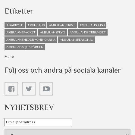
Etiketter
ÄGARBYTE
AMBULANS
AMBULANSBRIST
AMBULANSBUSS
AMBULANSFACKET
AMBULANSFLYG
AMBULANSFÖRBUNDET
AMBULANSNEDDRAGNINGARNA
AMBULANSPERSONAL
AMBULANSSJUKVÅRDEN
Mer
Följ oss och andra på sociala kanaler
NYHETSBREV