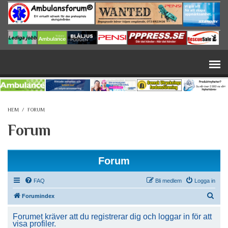
Hoppa till huvudinnehåll
HEM
/
FORUM
Forum