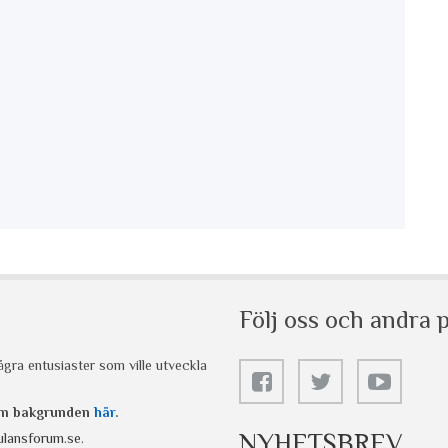
Följ oss och andra p
gra entusiaster som ville utveckla
 om bakgrunden
här
.
NYHETSBREV
lansforum.se
.