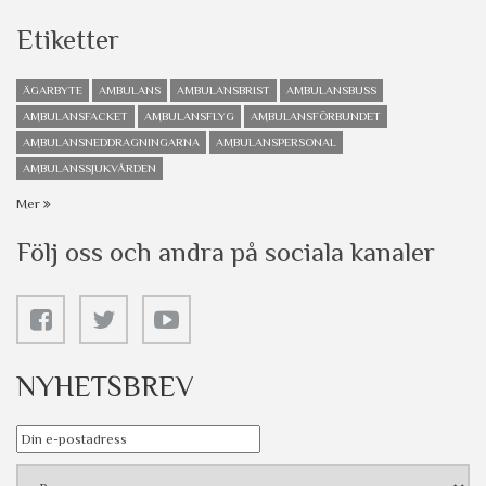
Etiketter
ÄGARBYTE
AMBULANS
AMBULANSBRIST
AMBULANSBUSS
AMBULANSFACKET
AMBULANSFLYG
AMBULANSFÖRBUNDET
AMBULANSNEDDRAGNINGARNA
AMBULANSPERSONAL
AMBULANSSJUKVÅRDEN
Mer
Följ oss och andra på sociala kanaler
NYHETSBREV