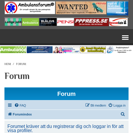
Hoppa till huvudinnehåll
HEM
/
FORUM
Forum