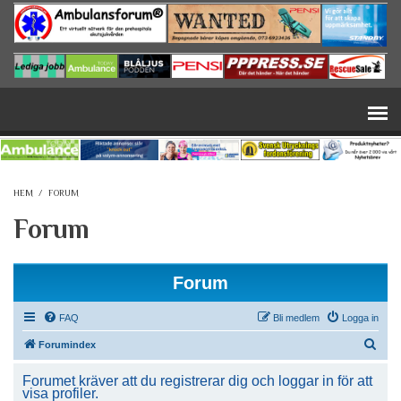
Hoppa till huvudinnehåll
HEM
/
FORUM
Forum