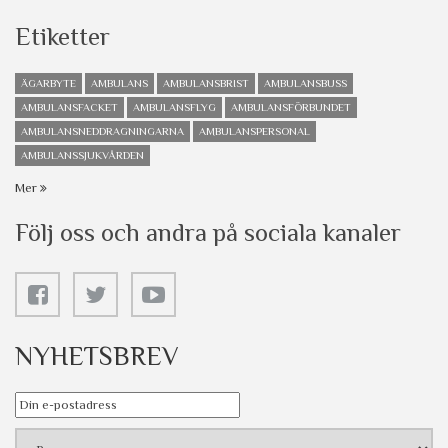
Etiketter
ÄGARBYTE
AMBULANS
AMBULANSBRIST
AMBULANSBUSS
AMBULANSFACKET
AMBULANSFLYG
AMBULANSFÖRBUNDET
AMBULANSNEDDRAGNINGARNA
AMBULANSPERSONAL
AMBULANSSJUKVÅRDEN
Mer
Följ oss och andra på sociala kanaler
NYHETSBREV