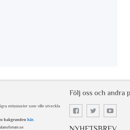
Följ oss och andra p
gra entusiaster som ville utveckla
 om bakgrunden
här
.
NYHETSBREV
lansforum.se
.