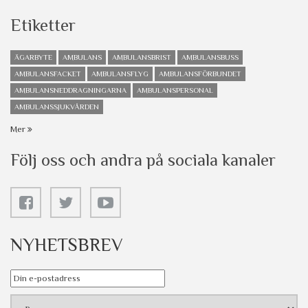
Etiketter
ÄGARBYTE
AMBULANS
AMBULANSBRIST
AMBULANSBUSS
AMBULANSFACKET
AMBULANSFLYG
AMBULANSFÖRBUNDET
AMBULANSNEDDRAGNINGARNA
AMBULANSPERSONAL
AMBULANSSJUKVÅRDEN
Mer
Följ oss och andra på sociala kanaler
NYHETSBREV