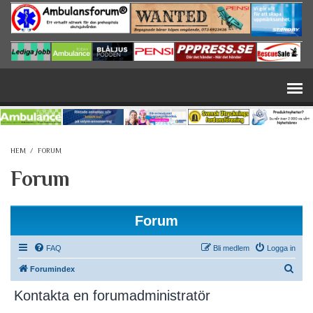
Hoppa till huvudinnehåll
HEM
/
FORUM
Forum