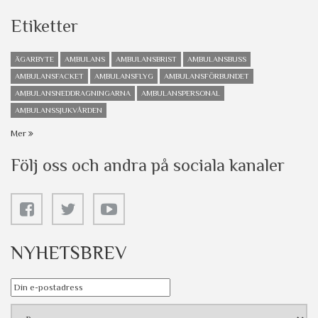
Etiketter
ÄGARBYTE
AMBULANS
AMBULANSBRIST
AMBULANSBUSS
AMBULANSFACKET
AMBULANSFLYG
AMBULANSFÖRBUNDET
AMBULANSNEDDRAGNINGARNA
AMBULANSPERSONAL
AMBULANSSJUKVÅRDEN
Mer
Följ oss och andra på sociala kanaler
NYHETSBREV