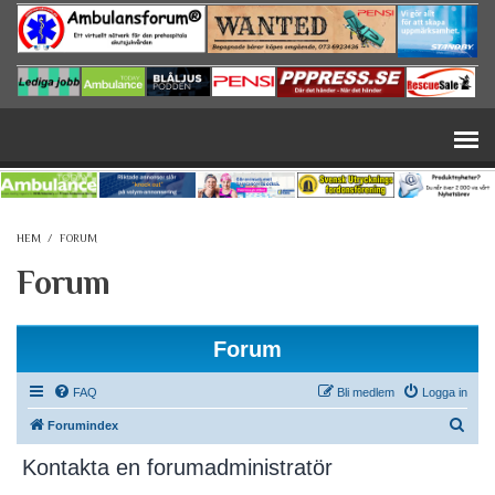
Hoppa till huvudinnehåll
HEM
/
FORUM
Forum