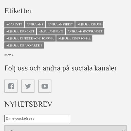
Etiketter
ÄGARBYTE
AMBULANS
AMBULANSBRIST
AMBULANSBUSS
AMBULANSFACKET
AMBULANSFLYG
AMBULANSFÖRBUNDET
AMBULANSNEDDRAGNINGARNA
AMBULANSPERSONAL
AMBULANSSJUKVÅRDEN
Mer
Följ oss och andra på sociala kanaler
NYHETSBREV