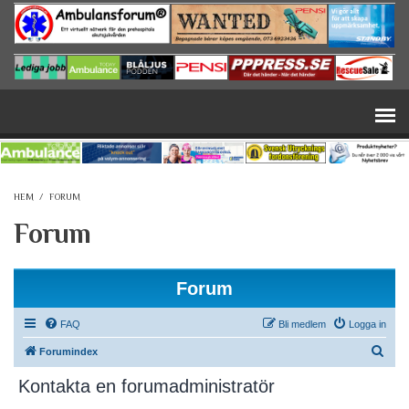
Hoppa till huvudinnehåll
HEM
/
FORUM
Forum