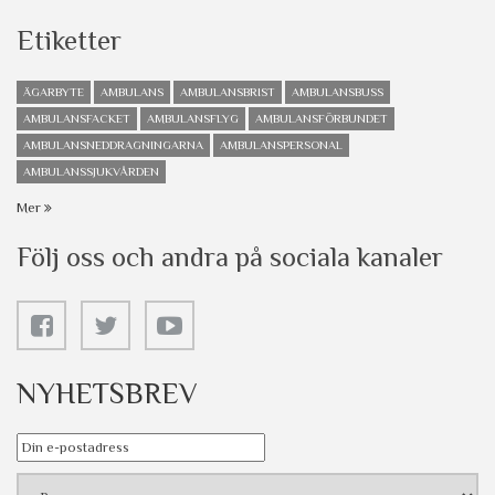
Etiketter
ÄGARBYTE
AMBULANS
AMBULANSBRIST
AMBULANSBUSS
AMBULANSFACKET
AMBULANSFLYG
AMBULANSFÖRBUNDET
AMBULANSNEDDRAGNINGARNA
AMBULANSPERSONAL
AMBULANSSJUKVÅRDEN
Mer
Följ oss och andra på sociala kanaler
NYHETSBREV