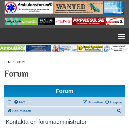
Hoppa till huvudinnehåll
HEM
/
FORUM
Forum