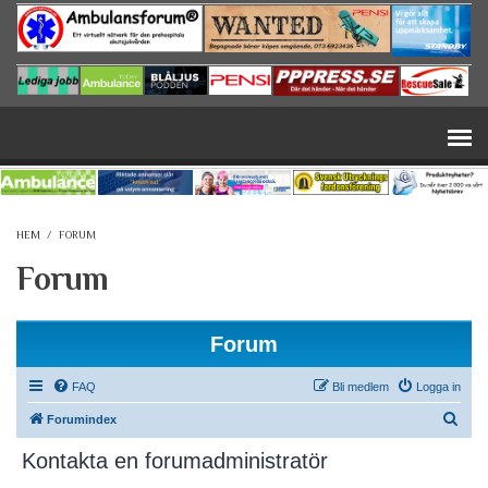
Hoppa till huvudinnehåll
HEM
/
FORUM
Forum