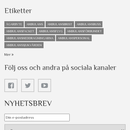
Etiketter
ÄGARBYTE
AMBULANS
AMBULANSBRIST
AMBULANSBUSS
AMBULANSFACKET
AMBULANSFLYG
AMBULANSFÖRBUNDET
AMBULANSNEDDRAGNINGARNA
AMBULANSPERSONAL
AMBULANSSJUKVÅRDEN
Mer
Följ oss och andra på sociala kanaler
NYHETSBREV