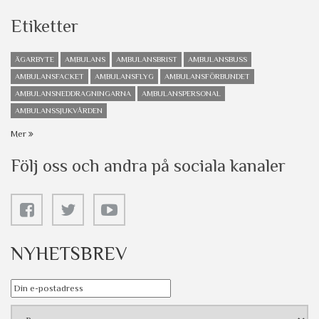
Etiketter
ÄGARBYTE
AMBULANS
AMBULANSBRIST
AMBULANSBUSS
AMBULANSFACKET
AMBULANSFLYG
AMBULANSFÖRBUNDET
AMBULANSNEDDRAGNINGARNA
AMBULANSPERSONAL
AMBULANSSJUKVÅRDEN
Mer
Följ oss och andra på sociala kanaler
NYHETSBREV