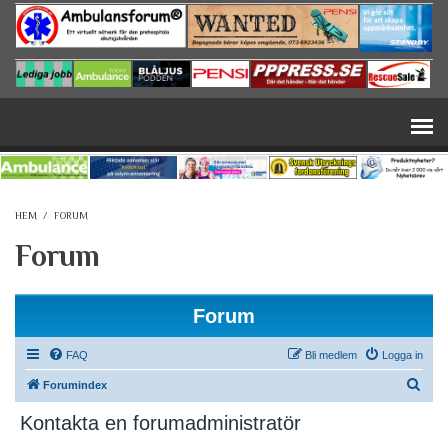
Hoppa till huvudinnehåll
HEM
/
FORUM
Forum