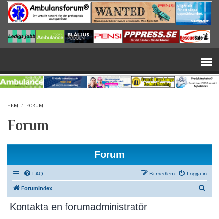
Hoppa till huvudinnehåll
HEM
/
FORUM
Forum