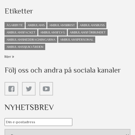
Etiketter
ÄGARBYTE
AMBULANS
AMBULANSBRIST
AMBULANSBUSS
AMBULANSFACKET
AMBULANSFLYG
AMBULANSFÖRBUNDET
AMBULANSNEDDRAGNINGARNA
AMBULANSPERSONAL
AMBULANSSJUKVÅRDEN
Mer
Följ oss och andra på sociala kanaler
NYHETSBREV