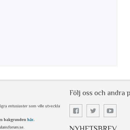
Följ oss och andra p
gra entusiaster som ville utveckla
 om bakgrunden
här
.
NYHETSBREV
lansforum.se
.