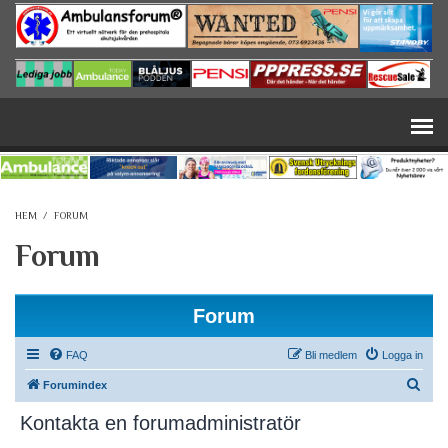
Hoppa till huvudinnehåll
HEM
/
FORUM
Forum