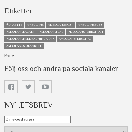
Etiketter
ÄGARBYTE
AMBULANS
AMBULANSBRIST
AMBULANSBUSS
AMBULANSFACKET
AMBULANSFLYG
AMBULANSFÖRBUNDET
AMBULANSNEDDRAGNINGARNA
AMBULANSPERSONAL
AMBULANSSJUKVÅRDEN
Mer
Följ oss och andra på sociala kanaler
NYHETSBREV