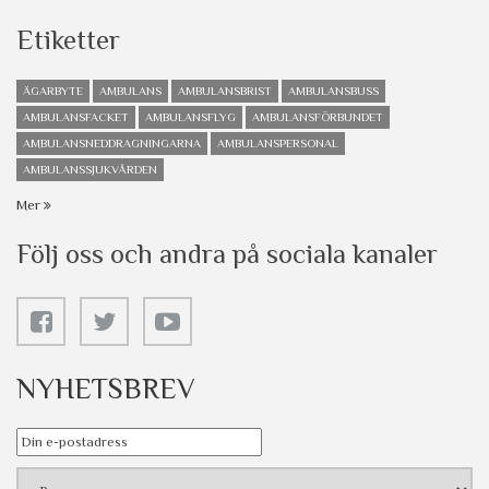
Etiketter
ÄGARBYTE
AMBULANS
AMBULANSBRIST
AMBULANSBUSS
AMBULANSFACKET
AMBULANSFLYG
AMBULANSFÖRBUNDET
AMBULANSNEDDRAGNINGARNA
AMBULANSPERSONAL
AMBULANSSJUKVÅRDEN
Mer
Följ oss och andra på sociala kanaler
NYHETSBREV