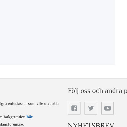
Följ oss och andra p
gra entusiaster som ville utveckla
 om bakgrunden
här
.
NYHETSBREV
lansforum.se
.