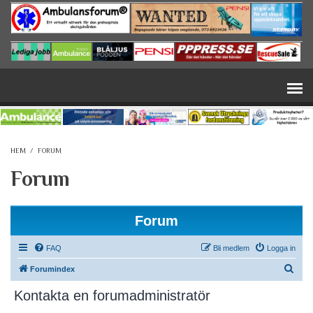
Hoppa till huvudinnehåll
HEM
/
FORUM
Forum