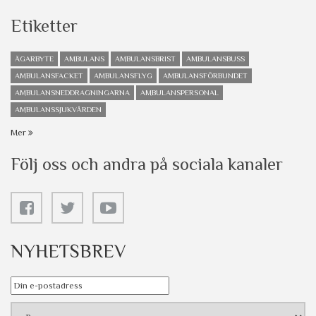
Etiketter
ÄGARBYTE
AMBULANS
AMBULANSBRIST
AMBULANSBUSS
AMBULANSFACKET
AMBULANSFLYG
AMBULANSFÖRBUNDET
AMBULANSNEDDRAGNINGARNA
AMBULANSPERSONAL
AMBULANSSJUKVÅRDEN
Mer
Följ oss och andra på sociala kanaler
NYHETSBREV